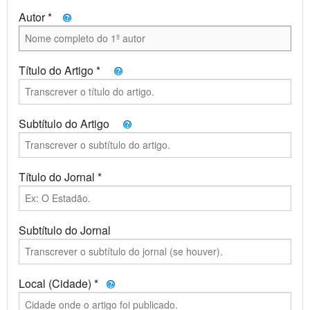
E-
Autor *
Partitura
mail
Legislação
Filmes
Redes
Jurisprudência
e
Sociais
Título do Artigo *
Vídeos
Slides
Subtítulo do Artigo
Título do Jornal *
Subtítulo do Jornal
Local (Cidade) *