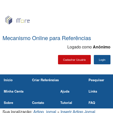
Mecanismo Online para Referências
Logado como
Anônimo
Cadastrar Usuário
Login
Back
Início
Criar Referências
Pesquisar
Criar
Back
Minha Conta
Ajuda
Links
Referências
Minha
Sobre
Contato
Tutorial
FAQ
Back
Monografia
Conta
no
Sua localização:
Artigo_jornal
»
Inserir Artigo Jornal